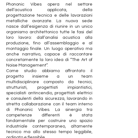
Phononic Vibes opera nel settore
dell’acustica applicata, della
progettazione tecnica e delle lavorazioni
metalliche avanzate. La nuova sede
nasce dall’esigenza di riunire in un unico
organismo architettonico tutte le fasi del
loro lavoro: dall’analisi acustica alla
produzione, fino all’assemblaggio e al
montaggio finale. Un luogo operativo ma
anche narrativo, capace di raccontare
concretamente la loro idea di “The Art of
Noise Management”.
Come studio abbiamo affrontato il
progetto insieme a un team
multidisciplinare composto da tecnici,
strutturisti, progettisti impiantistici,
specialisti antincendio, progettisti elettrici
e consulenti della sicurezza, lavorando in
stretta collaborazione con il team interno
di Phononic Vibes. La sinergia tra
competenze differenti è stata
fondamentale per costruire uno spazio
industriale contemporaneo, altamente
tecnico ma allo stesso tempo leggibile,
ordinato e flessibile.