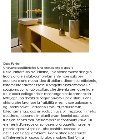
Casa Farini
Un nuovo equilibrio tra funzione, colore e spazio
Nel quartiere Isola di Milano, un appartamento di taglio
tradizionale è stato completamente ripensato per
adattarsi a una nuova idea di abitare: dinamica, efficiente,
fortemente caratterizzata. Il progetto ruota attorno a un
soggiorno con angolo cottura che diventa perno centrale
della casa, collegando in modo organico le camere da
letto, ognuna dotata di bagno privato. Una distribuzione
chiara, che favorisce la fruibilità e restituisce autonomia
agli spazi privati. ​L’arredo su misura, realizzato in
falegnameria, gioca un ruolo chiave: ottimizza ogni metro
quadrato, nasconde impianti e vani tecnici, costruisce
funzioni senza mai interrompere la continuità visiva. Gli
elementi d’arredo non sono semplici oggetti, ma veri e
propri dispositivi spaziali che contribuiscono alla
definizione degli ambienti. A dare ritmo e coerenza
all’intervento è l’uso calibrato del colore. Toni forti, a