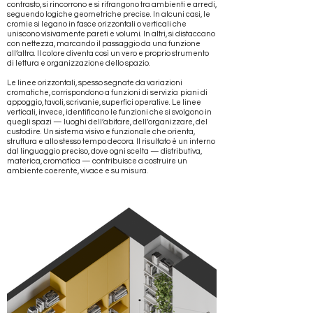
contrasto, si rincorrono e si rifrangono tra ambienti e arredi,
seguendo logiche geometriche precise. In alcuni casi, le
cromie si legano in fasce orizzontali o verticali che
uniscono visivamente pareti e volumi. In altri, si distaccano
con nettezza, marcando il passaggio da una funzione
all’altra. Il colore diventa così un vero e proprio strumento
di lettura e organizzazione dello spazio.
Le linee orizzontali, spesso segnate da variazioni
cromatiche, corrispondono a funzioni di servizio: piani di
appoggio, tavoli, scrivanie, superfici operative. Le linee
verticali, invece, identificano le funzioni che si svolgono in
quegli spazi — luoghi dell’abitare, dell’organizzare, del
custodire. Un sistema visivo e funzionale che orienta,
struttura e allo stesso tempo decora. ​Il risultato è un interno
dal linguaggio preciso, dove ogni scelta — distributiva,
materica, cromatica — contribuisce a costruire un
ambiente coerente, vivace e su misura.