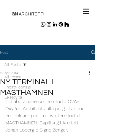
GN
ARCHITETTI
Post
All Posts
12 apr 2014
All Posts
NY TERMINAL I
I nostri consigli
MASTHAMNEN
Le Novità
Collaborazione con lo studio O2A-
Oxygen Architects alla progettazione 
preliminare per il nuovo terminal di 
MASTHAMNEN. Capifila gli Arcitetti 
Johan Loberg e Sigrid Zenger.