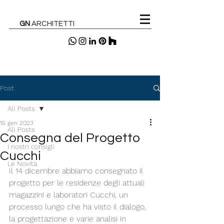
GN
ARCHITETTI
Post
All Posts
16 gen 2023
All Posts
Consegna del Progetto
I nostri consigli
Cucchi
Le Novità
Il 14 dicembre abbiamo consegnato il 
progetto per le residenze degli attuali 
magazzini e laboratori Cucchi, un 
processo lungo che ha visto il dialogo, 
la progettazione e varie analisi in 