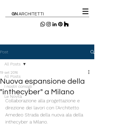
GN
ARCHITETTI
Post
All Posts
19 set 2016
All Posts
Nuova espansione della
I nostri consigli
"inthecyber" a Milano
Le Novità
Collaborazione alla progettazione e 
direzione dei lavori con l'Architetto 
Amedeo Strada della nuova ala della 
inthecyber a Milano.