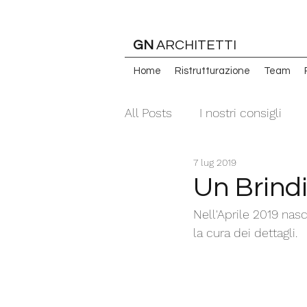
GN
ARCHITETTI
Home
Ristrutturazione
Team
All Posts
I nostri consigli
7 lug 2019
Un Brind
Nell'Aprile 2019 nasc
la cura dei dettagli.